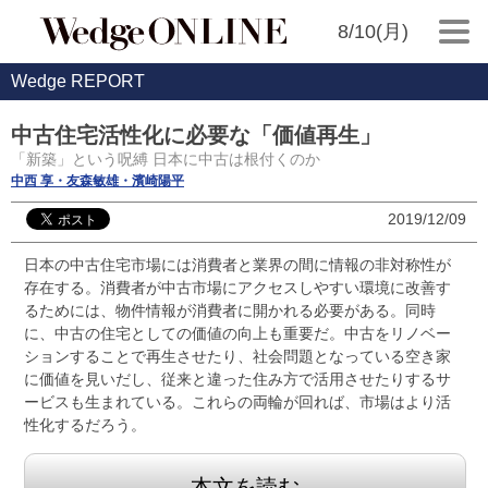
8/10(月)
Wedge REPORT
中古住宅活性化に必要な「価値再生」
「新築」という呪縛 日本に中古は根付くのか
中西 享・友森敏雄・濱崎陽平
2019/12/09
日本の中古住宅市場には消費者と業界の間に情報の非対称性が
存在する。消費者が中古市場にアクセスしやすい環境に改善す
るためには、物件情報が消費者に開かれる必要がある。同時
に、中古の住宅としての価値の向上も重要だ。中古をリノベー
ションすることで再生させたり、社会問題となっている空き家
に価値を見いだし、従来と違った住み方で活用させたりするサ
ービスも生まれている。これらの両輪が回れば、市場はより活
性化するだろう。
本文を読む