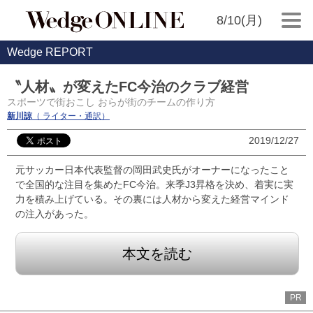
8/10(月)
Wedge REPORT
〝人材〟が変えたFC今治のクラブ経営
スポーツで街おこし おらが街のチームの作り方
新川諒
（ ライター・通訳）
2019/12/27
元サッカー日本代表監督の岡田武史氏がオーナーになったこと
で全国的な注目を集めたFC今治。来季J3昇格を決め、着実に実
力を積み上げている。その裏には人材から変えた経営マインド
の注入があった。
本文を読む
PR