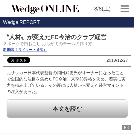
8/8(土)
Wedge REPORT
〝人材〟が変えたFC今治のクラブ経営
スポーツで街おこし おらが街のチームの作り方
新川諒
（ ライター・通訳）
2019/12/27
元サッカー日本代表監督の岡田武史氏がオーナーになったこと
で全国的な注目を集めたFC今治。来季J3昇格を決め、着実に実
力を積み上げている。その裏には人材から変えた経営マインド
の注入があった。
本文を読む
PR