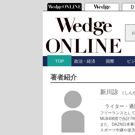
政治・経済
国際
ビ
TOP
著者紹介
新川諒
（しん
ライター・通
フリーランスとし
MLB4球団で合計
また、DAZN日本
スポーツ中継や楽天