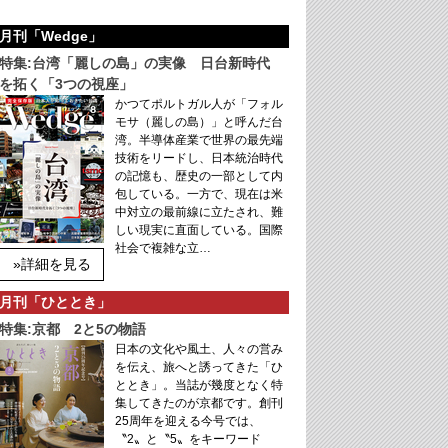
月刊「Wedge」
特集:台湾「麗しの島」の実像 日台新時代
を拓く「3つの視座」
かつてポルトガル人が「フォル
モサ（麗しの島）」と呼んだ台
湾。半導体産業で世界の最先端
技術をリードし、日本統治時代
の記憶も、歴史の一部として内
包している。一方で、現在は米
中対立の最前線に立たされ、難
しい現実に直面している。国際
社会で複雑な立…
»詳細を見る
月刊「ひととき」
特集:京都 2と5の物語
日本の文化や風土、人々の営み
を伝え、旅へと誘ってきた「ひ
ととき」。当誌が幾度となく特
集してきたのが京都です。創刊
25周年を迎える今号では、
〝2〟と〝5〟をキーワード