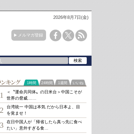
2026年8月7日(金)
メルマガ登録
ランキング
1時間
24時間
1週間
いいね
＜〝運命共同体〟の日米台＞中国こそが
1
世界の脅威....…
台湾統一 中国は本気 だから日本よ、目
2
を覚ませ！
在日中国人が「帰省したら真っ先に食べ
3
たい」意外すぎる食…