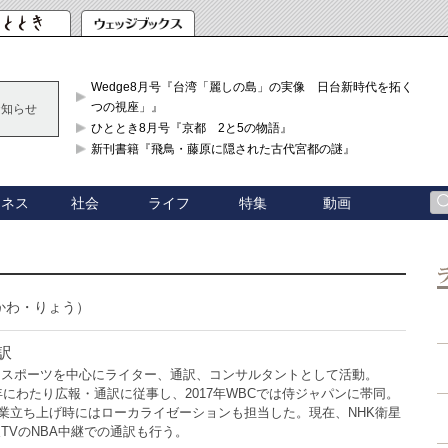
Wedge8月号『台湾「麗しの島」の実像 日台新時代を拓く「3
つの視座」』
お知らせ
ひととき8月号『京都 2と5の物語』
新刊書籍『飛鳥・藤原に隠された古代宮都の謎』
ジネス
社会
ライフ
特集
動画
かわ・りょう）
訳
てスポーツを中心にライター、通訳、コンサルタントとして活動。
7年にわたり広報・通訳に従事し、2017年WBCでは侍ジャパンに帯同。
事業立ち上げ時にはローカライゼーションも担当した。現在、NHK衛星
TVのNBA中継での通訳も行う。