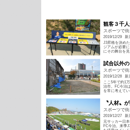
観客３千人
スポーツで街
2019/12/29
新
J3昇格を決め
ジアムが必要に
にその舞台を見
試合以外の
スポーツで街
2019/12/28
新
ここ5年で約1
治市。FC今治
を常に考えてい
〝人材〟が
スポーツで街
2019/12/27
新
元サッカー日本
FC今治。来季