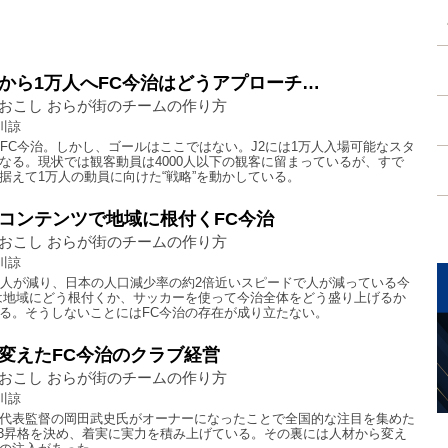
から1万人へFC今治はどうアプローチ…
おこし おらが街のチームの作り方
川諒
たFC今治。しかし、ゴールはここではない。J2には1万人入場可能なスタ
なる。現状では観客動員は4000人以下の観客に留まっているが、すで
据えて1万人の動員に向けた“戦略”を動かしている。
コンテンツで地域に根付くFC今治
おこし おらが街のチームの作り方
川諒
万人が減り、日本の人口減少率の約2倍近いスピードで人が減っている今
は地域にどう根付くか、サッカーを使って今治全体をどう盛り上げるか
る。そうしないことにはFC今治の存在が成り立たない。
変えたFC今治のクラブ経営
おこし おらが街のチームの作り方
川諒
代表監督の岡田武史氏がオーナーになったことで全国的な注目を集めた
J3昇格を決め、着実に実力を積み上げている。その裏には人材から変え