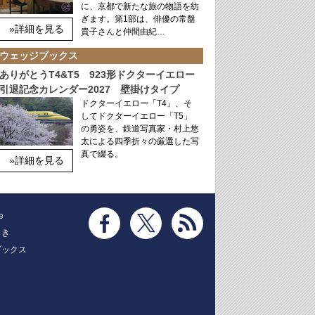
に、京都で新たな旅の物語を紡
ぎます。第1部は、俳優の常盤
»詳細を見る
貴子さんと仲間由紀…
ウェッジブックス
ありがとうT4&T5 923形ドクターイエロー
引退記念カレンダー2027 壁掛けタイプ
ドクターイエロー「T4」、そ
してドクターイエロー「T5」
の勇姿を、鉄道写真家・村上悠
太による四季折々の厳選した写
真で綴る。
»詳細を見る
e
とき
ブックス