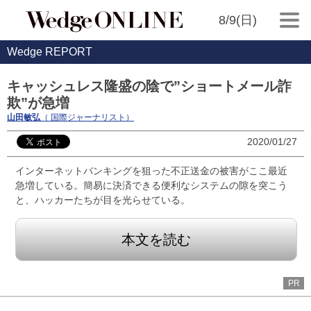
8/9(日)
Wedge REPORT
キャッシュレス隆盛の陰で”ショートメール詐
欺”が急増
山田敏弘
（ 国際ジャーナリスト）
2020/01/27
インターネットバンキングを狙った不正送金の被害がここ最近
急増している。簡易に決済できる便利なシステムの隙を突こう
と、ハッカーたちが目を光らせている。
本文を読む
PR