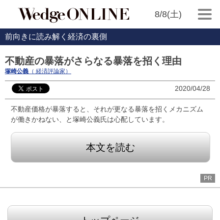
8/8(土)
前向きに読み解く経済の裏側
不動産の暴落がさらなる暴落を招く理由
塚崎公義
（ 経済評論家）
2020/04/28
不動産価格が暴落すると、それが更なる暴落を招くメカニズム
が働きかねない、と塚崎公義氏は心配しています。
本文を読む
PR