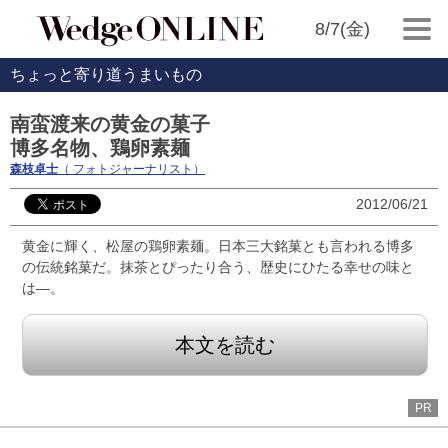
8/7(金)
ちょっと寄り道うまいもの
南蛮渡来の黄金の菓子
博多名物、鶏卵素麺
森枝卓士
（ フォトジャーナリスト）
2012/06/21
黄金に輝く、松屋の鶏卵素麺。日本三大銘菓とも言われる博多
の伝統銘菓だ。抹茶とぴったり合う、歴史にひたる幸せの味と
は―。
本文を読む
PR