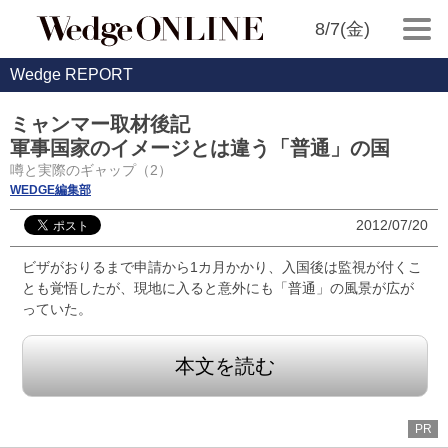
8/7(金)
Wedge REPORT
ミャンマー取材後記
軍事国家のイメージとは違う「普通」の国
噂と実際のギャップ（2）
WEDGE編集部
2012/07/20
ビザがおりるまで申請から1カ月かかり、入国後は監視が付くこ
とも覚悟したが、現地に入ると意外にも「普通」の風景が広が
っていた。
本文を読む
PR