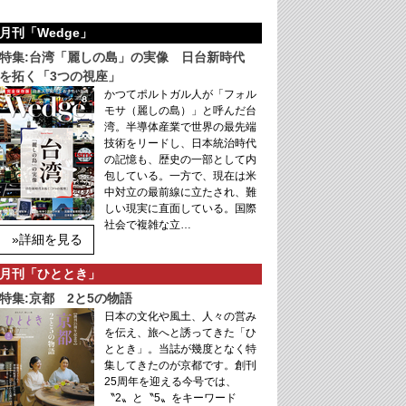
月刊「Wedge」
特集:台湾「麗しの島」の実像 日台新時代
を拓く「3つの視座」
かつてポルトガル人が「フォル
モサ（麗しの島）」と呼んだ台
湾。半導体産業で世界の最先端
技術をリードし、日本統治時代
の記憶も、歴史の一部として内
包している。一方で、現在は米
中対立の最前線に立たされ、難
しい現実に直面している。国際
社会で複雑な立…
»詳細を見る
月刊「ひととき」
特集:京都 2と5の物語
日本の文化や風土、人々の営み
を伝え、旅へと誘ってきた「ひ
ととき」。当誌が幾度となく特
集してきたのが京都です。創刊
25周年を迎える今号では、
〝2〟と〝5〟をキーワード