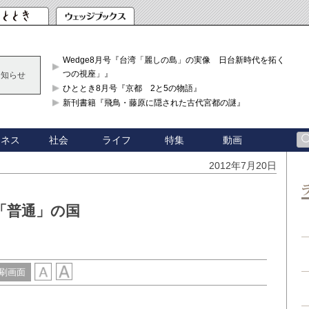
Wedge8月号『台湾「麗しの島」の実像 日台新時代を拓く「3
つの視座」』
お知らせ
ひととき8月号『京都 2と5の物語』
新刊書籍『飛鳥・藤原に隠された古代宮都の謎』
ジネス
社会
ライフ
特集
動画
2012年7月20日
「普通」の国
刷画面