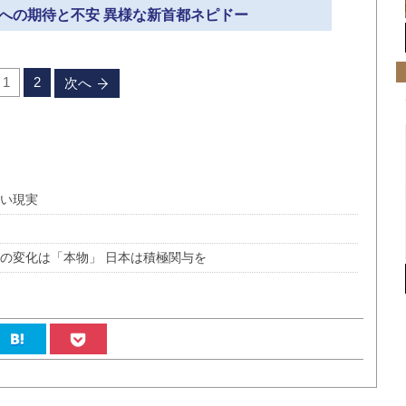
氏への期待と不安 異様な新首都ネピドー
1
2
次へ
ない現実
の変化は「本物」 日本は積極関与を