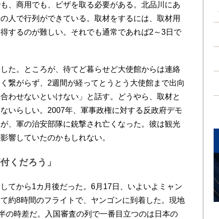
も、商用でも、ビザを取る必要がある。北品川にあ
請の人で行列ができている。取材をするには、取材用
得するのが難しい。それでも通常であれば2～3日で
した。ところが、待てど暮らせど大使館からは連絡
く繋がらず、2週間が経ってとうとう大使館まで出向
い合わせないといけない」と話す。どうやら、取材と
ないらしい。2007年、軍事政権に対する反政府デモ
トが、軍の治安部隊に銃撃され亡くなった。彼は観光
が影響していたのかもしれない。
が付くだろう」
てから1カ月後だった。6月17日、いよいよミャン
て約8時間のフライトで、ヤンゴンに到着した。現地
間半の時差だ。入国審査の列で一番目立つのは日本の