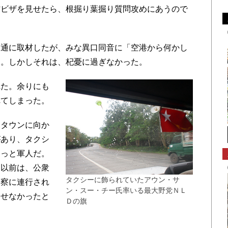
材ビザを見せたら、根掘り葉掘り質問攻めにあうので
通に取材したが、みな異口同音に「空港から何かし
た。しかしそれは、杞憂に過ぎなかった。
た。余りにも
れてしまった。
タウンに向か
があり、タクシ
きっと軍人だ。
。以前は、公衆
タクシーに飾られていたアウン・サ
警察に連行され
ン・スー・チー氏率いる最大野党ＮＬ
出せなかったと
Ｄの旗