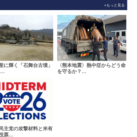
»もっと見る
産に輝く「石舞台古墳」
〈熊本地震〉熱中症からどう命
0…
を守るか？…
民主党の攻撃材料と米有
投票…