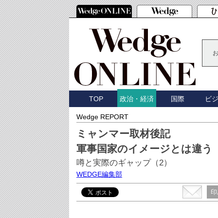
TOP
国際
ビ
政治・経済
Wedge REPORT
ミャンマー取材後記
軍事国家のイメージとは違う
噂と実際のギャップ（2）
WEDGE編集部
印