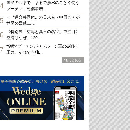
国民の命まで、まるで湯水のごとく使う
4
プーチン…死傷者増…
＜〝運命共同体〟の日米台＞中国こそが
5
世界の脅威....…
〈特別展「空海と真言の名宝」で注目〉
6
空海はなぜ、120…
“劣勢”プーチンがベラルーシ軍の参戦へ
7
圧力、それでも独…
»もっと見る