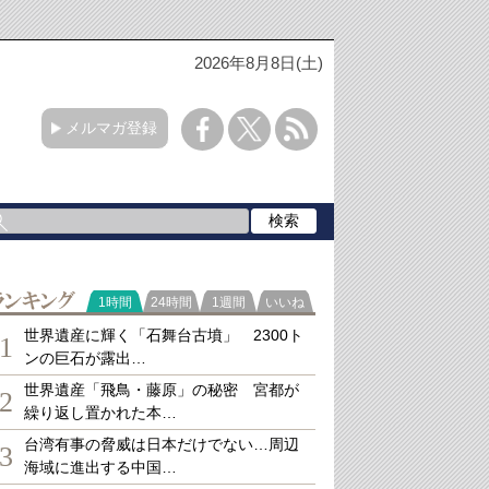
2026年8月8日(土)
メルマガ登録
ランキング
1時間
24時間
1週間
いいね
世界遺産に輝く「石舞台古墳」 2300ト
1
ンの巨石が露出…
世界遺産「飛鳥・藤原」の秘密 宮都が
2
繰り返し置かれた本…
台湾有事の脅威は日本だけでない…周辺
3
海域に進出する中国…