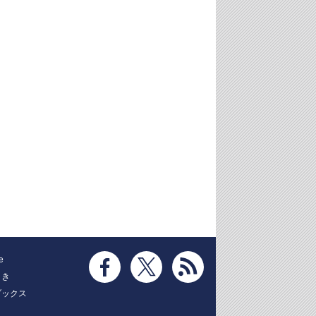
e
とき
ブックス