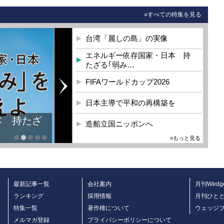
»すべての特集を見る
台湾「麗しの島」の実像
エネルギー依存国家・日本 持
たざる｢弱み…
FIFAワールドカップ2026
日本主導で平和の再構築を
本 持たざ
造船立国ニッポンへ
»もっと見る
最新記事一覧
会社案内
月刊Wedg
ランキング
採用情報
月刊ひと
特集一覧
著作権について
ウェッジ
メルマガ登録
プライバシーポリシーについて