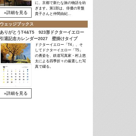
に、京都で新たな旅の物語を紡
ぎます。第1部は、俳優の常盤
»詳細を見る
貴子さんと仲間由紀…
ウェッジブックス
ありがとうT4&T5 923形ドクターイエロー
引退記念カレンダー2027 壁掛けタイプ
ドクターイエロー「T4」、そ
してドクターイエロー「T5」
の勇姿を、鉄道写真家・村上悠
太による四季折々の厳選した写
真で綴る。
»詳細を見る