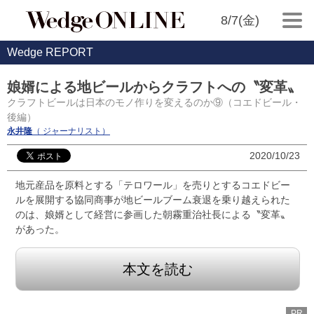
8/7(金)
Wedge REPORT
娘婿による地ビールからクラフトへの〝変革〟
クラフトビールは日本のモノ作りを変えるのか⑨（コエドビール・
後編）
永井隆
（ ジャーナリスト）
2020/10/23
地元産品を原料とする「テロワール」を売りとするコエドビー
ルを展開する協同商事が地ビールブーム衰退を乗り越えられた
のは、娘婿として経営に参画した朝霧重治社長による〝変革〟
があった。
本文を読む
PR