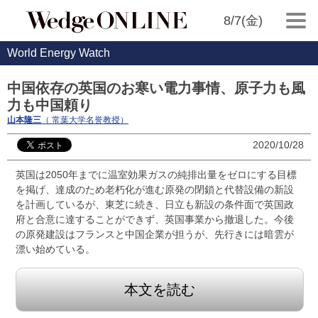
8/7(金)
World Energy Watch
中国依存の英国のお寒い電力事情、原子力も風
力も中国頼り
山本隆三
（ 常葉大学名誉教授）
2020/10/28
英国は2050年までに温室効果ガスの純排出量をゼロにする目標
を掲げ、達成のため老朽化が進む原発の閉鎖と代替設備の新設
を計画しているが、東芝に続き、日立も新設の条件面で英国政
府と合意に達することができず、英国事業から撤退した。今後
の原発建設はフランスと中国企業が担うが、先行きには暗雲が
漂い始めている。
本文を読む