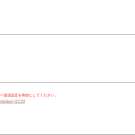
）
。
ー送信設定を有効にしてください。
rticles/-/2133