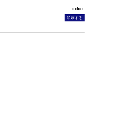
» close
印刷する