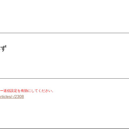
非ず
。
ー送信設定を有効にしてください。
rticles/-/2308