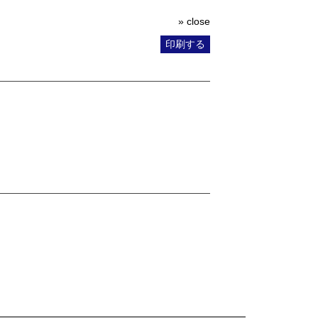
» close
印刷する