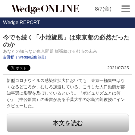
8/7(金)
Wedge REPORT
今でも続く「小池旋風」は東京都の必然だった
のか
あなたの知らない東京問題 膨張続ける都市の未来
吉田哲
（ Wedge編集部員）
2021/07/25
新型コロナウイルス感染症拡大においても、東京一極集中はな
くなるどころか、むしろ加速している。こうした人口動態が都
知事選に影響を及ぼしているという。『ポピュリズムとは何
か』（中公新書）の著書がある千葉大学の水島治郎教授にイン
タビューした。
本文を読む