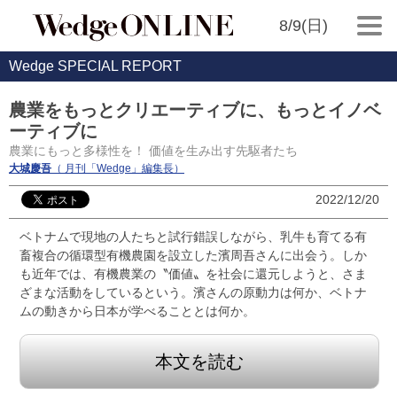
8/9(日)
Wedge SPECIAL REPORT
農業をもっとクリエーティブに、もっとイノベ
ーティブに
農業にもっと多様性を！ 価値を生み出す先駆者たち
大城慶吾
（ 月刊「Wedge」編集長）
2022/12/20
ベトナムで現地の人たちと試行錯誤しながら、乳牛も育てる有
畜複合の循環型有機農園を設立した濱周吾さんに出会う。しか
も近年では、有機農業の〝価値〟を社会に還元しようと、さま
ざまな活動をしているという。濱さんの原動力は何か、ベトナ
ムの動きから日本が学べることとは何か。
本文を読む