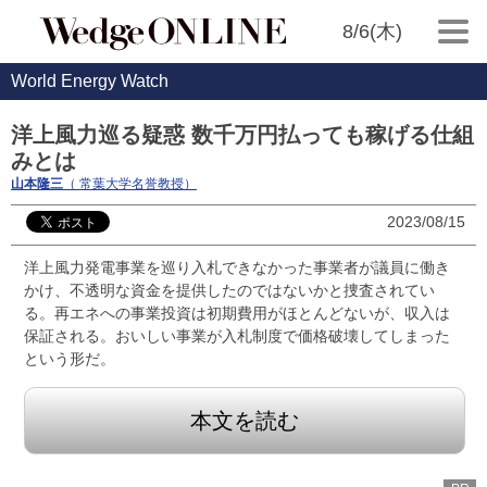
8/6(木)
World Energy Watch
洋上風力巡る疑惑 数千万円払っても稼げる仕組
みとは
山本隆三
（ 常葉大学名誉教授）
2023/08/15
洋上風力発電事業を巡り入札できなかった事業者が議員に働き
かけ、不透明な資金を提供したのではないかと捜査されてい
る。再エネへの事業投資は初期費用がほとんどないが、収入は
保証される。おいしい事業が入札制度で価格破壊してしまった
という形だ。
本文を読む