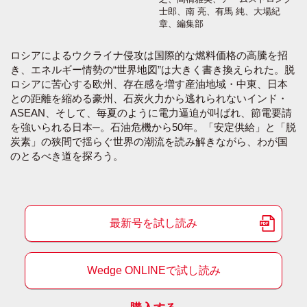
士郎、南 亮、有馬 純、大場紀
章、編集部
ロシアによるウクライナ侵攻は国際的な燃料価格の高騰を招
き、エネルギー情勢の“世界地図”は大きく書き換えられた。脱
ロシアに苦心する欧州、存在感を増す産油地域・中東、日本
との距離を縮める豪州、石炭火力から逃れられないインド・
ASEAN、そして、毎夏のように電力逼迫が叫ばれ、節電要請
を強いられる日本─。石油危機から50年。「安定供給」と「脱
炭素」の狭間で揺らぐ世界の潮流を読み解きながら、わが国
のとるべき道を探ろう。
最新号を試し読み
Wedge ONLINEで試し読み