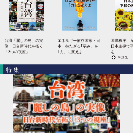
台湾「麗しの島」の実
エネルギー依存国家・日
国際秩序、
像 日台新時代を拓く
本 持たざる｢弱み」を
日本主導で
「3つの視座」
｢力」に変えよ
を
MORE
特集