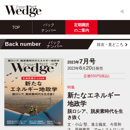
バック
定期購読
TOP
ナンバー
のご案内
バック
Back number
目次・見どころ
ナンバー
7月号
2023年
6
20
2023年
月
日発売
定価550円(税込)
特集
新たなエネルギー
地政学
脱ロシア、脱炭素時代を生
き抜く
文・小山 堅、進士義友、今里和
之、髙橋雅英、アームストロング