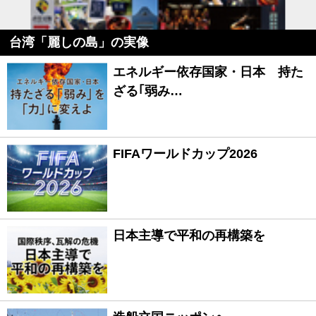
台湾「麗しの島」の実像
エネルギー依存国家・日本 持た
ざる｢弱み…
FIFAワールドカップ2026
日本主導で平和の再構築を