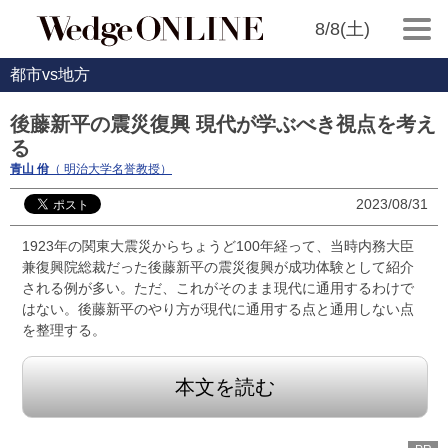
8/8(土)
都市vs地方
後藤新平の震災復興 現代が学ぶべき視点を考え
る
青山 佾
（ 明治大学名誉教授）
2023/08/31
1923年の関東大震災からちょうど100年経って、当時内務大臣
兼復興院総裁だった後藤新平の震災復興が成功体験として紹介
される例が多い。ただ、これがそのまま現代に通用するわけで
はない。後藤新平のやり方が現代に通用する点と通用しない点
を整理する。
本文を読む