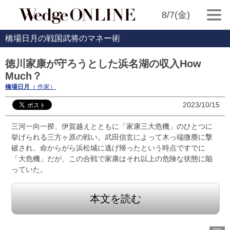
8/7(金)
橋場日月の戦国武将のマネー術
徳川家康が守ろうとした浜名湖の収入How
Much？
橋場日月
（ 作家）
2023/10/15
三河一向一揆、伊賀越えとともに「家康三大危機」のひとつに
挙げられる三方ヶ原の戦い。武田信玄によって木っ端微塵に撃
破され、命からがら浜松城に逃げ帰ったという時点ですでに
「大危機」だが、この合戦で家康はそれ以上の危険な状態に陥
っていた。
本文を読む