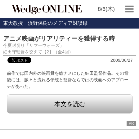
8/6(木)
東大教授 浜野保樹のメディア対談録
アニメ映画がリアリティーを獲得する時
今夏封切り「サマーウォーズ」
細田守監督を交えて【2】（全4回）
2009/06/27
前作では国内外の映画賞を総ナメにした細田監督作品。その背
後には、脈々と流れる伝統と監督ならではの映画へのアプロー
チがあった。
本文を読む
PR