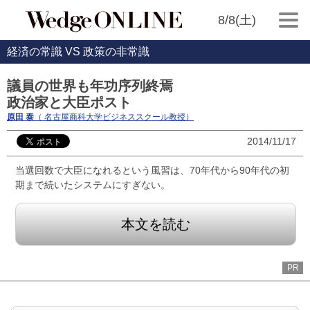
8/8(土)
経済の常識 VS 政策の非常識
議員の世界も年功序列終焉
政治家と大臣ポスト
原田 泰
（ 名古屋商科大学ビジネススクール教授）
2014/11/17
当選回数で大臣になれるという風習は、70年代から90年代の初
期まで続いたシステムにすぎない。
本文を読む
PR