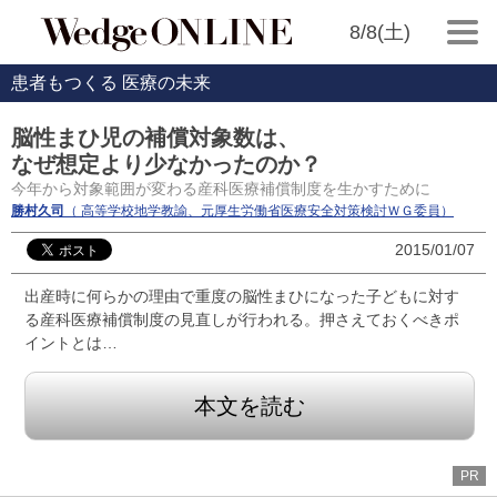
8/8(土)
患者もつくる 医療の未来
脳性まひ児の補償対象数は、
なぜ想定より少なかったのか？
今年から対象範囲が変わる産科医療補償制度を生かすために
勝村久司
（ 高等学校地学教諭、元厚生労働省医療安全対策検討ＷＧ委員）
2015/01/07
出産時に何らかの理由で重度の脳性まひになった子どもに対す
る産科医療補償制度の見直しが行われる。押さえておくべきポ
イントとは…
本文を読む
PR