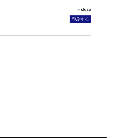
» close
印刷する