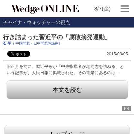
8/7(金)
チャイナ・ウォッチャーの視点
行き詰まった習近平の「腐敗摘発運動」
石 平
（ 中国問題・日中問題評論家）
2015/03/05
旧正月を前に、習近平らが「中央指導者が老同志を訪ねる」と
いう記事が、人民日報に掲載された。その背景にあるのは…
本文を読む
PR