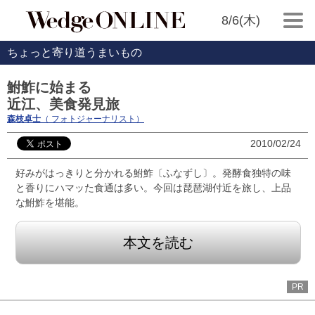
8/6(木)
ちょっと寄り道うまいもの
鮒鮓に始まる
近江、美食発見旅
森枝卓士
（ フォトジャーナリスト）
2010/02/24
好みがはっきりと分かれる鮒鮓〔ふなずし〕。発酵食独特の味
と香りにハマッた食通は多い。今回は琵琶湖付近を旅し、上品
な鮒鮓を堪能。
本文を読む
PR