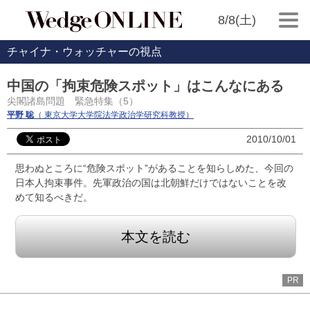
8/8(土)
チャイナ・ウォッチャーの視点
中国の「拘束危険スポット」はこんなにある
尖閣諸島問題 緊急特集（5）
平野 聡
（ 東京大学大学院法学政治学研究科教授）
2010/10/01
思わぬところに“危険スポット”があることを知らしめた、今回の
日本人拘束事件。先軍政治の国は北朝鮮だけではないことを改
めて知るべきだ。
本文を読む
PR