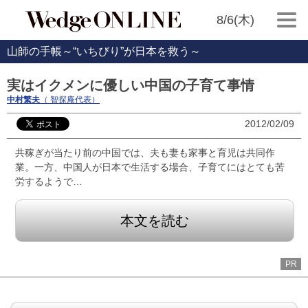
8/6(木)
山師の手帳～“いちびり”が日本を救う～
実はイクメンに優しい中国の子育て事情
中村繁夫
（ 智探庵代表）
2012/02/09
共稼ぎが当たり前の中国では、夫も妻も家事と育児は共同作
業。一方、中国人が日本で生活する場合、子育てにはとても苦
労するようで…
本文を読む
PR