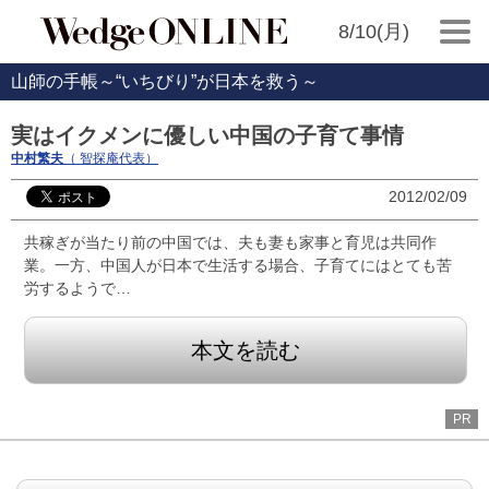
8/10(月)
山師の手帳～“いちびり”が日本を救う～
実はイクメンに優しい中国の子育て事情
中村繁夫
（ 智探庵代表）
2012/02/09
共稼ぎが当たり前の中国では、夫も妻も家事と育児は共同作
業。一方、中国人が日本で生活する場合、子育てにはとても苦
労するようで…
本文を読む
PR