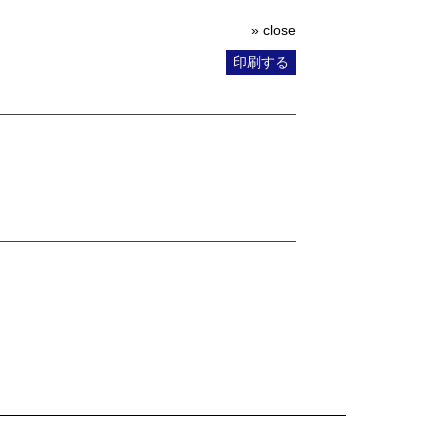
» close
印刷する