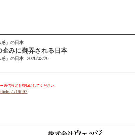
る感」の日本
の企みに翻弄される日本
る感」の日本
2020/03/26
。
ー送信設定を有効にしてください。
rticles/-/19097