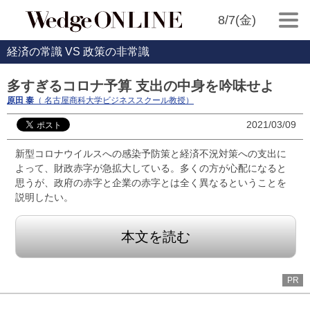
8/7(金)
経済の常識 VS 政策の非常識
多すぎるコロナ予算 支出の中身を吟味せよ
原田 泰
（ 名古屋商科大学ビジネススクール教授）
2021/03/09
新型コロナウイルスへの感染予防策と経済不況対策への支出に
よって、財政赤字が急拡大している。多くの方が心配になると
思うが、政府の赤字と企業の赤字とは全く異なるということを
説明したい。
本文を読む
PR