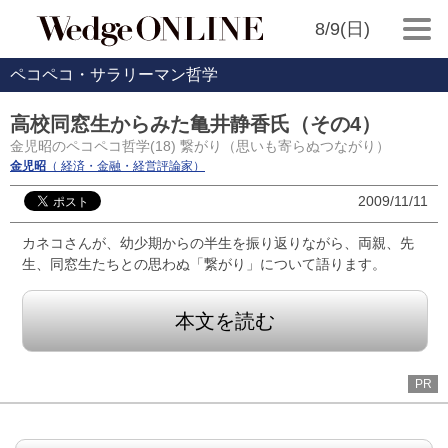
8/9(日)
ペコペコ・サラリーマン哲学
高校同窓生からみた亀井静香氏（その4）
金児昭のペコペコ哲学(18) 繋がり（思いも寄らぬつながり）
金児昭
（ 経済・金融・経営評論家）
2009/11/11
カネコさんが、幼少期からの半生を振り返りながら、両親、先
生、同窓生たちとの思わぬ「繋がり」について語ります。
本文を読む
PR