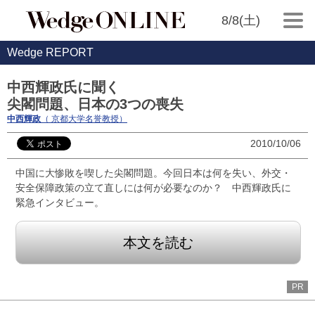
8/8(土)
Wedge REPORT
中西輝政氏に聞く
尖閣問題、日本の3つの喪失
中西輝政
（ 京都大学名誉教授）
2010/10/06
中国に大惨敗を喫した尖閣問題。今回日本は何を失い、外交・
安全保障政策の立て直しには何が必要なのか？ 中西輝政氏に
緊急インタビュー。
本文を読む
PR