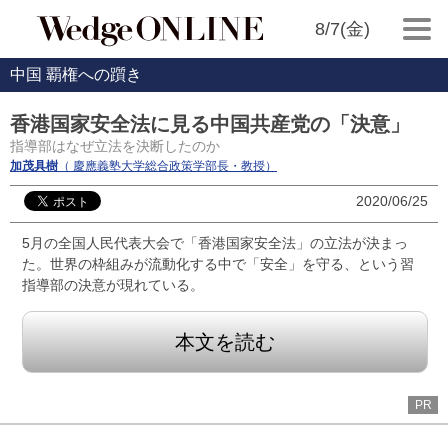
8/7(金)
中国 覇権への躓き
香港国家安全法に見る中国共産党の「決意」
指導部はなぜ立法を決断したのか
加茂具樹
（ 慶應義塾大学総合政策学部長・教授）
2020/06/25
5月の全国人民代表大会で「香港国家安全法」の立法が決まっ
た。世界の枠組みが流動化する中で「安全」を守る、という習
指導部の決意が現れている。
本文を読む
PR