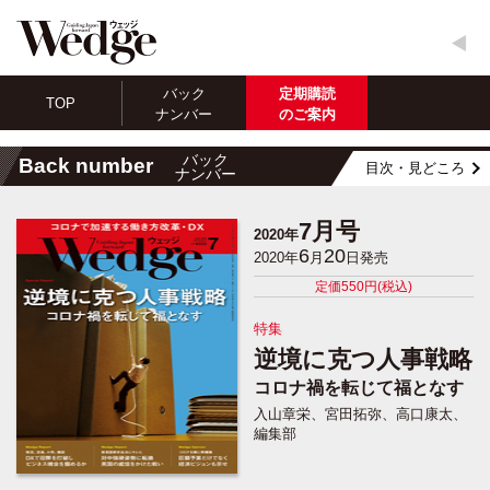
バック
定期購読
TOP
ナンバー
のご案内
バック
Back number
目次・見どころ
ナンバー
7月号
2020年
6
20
2020年
月
日発売
定価550円(税込)
特集
逆境に克つ人事戦略
コロナ禍を転じて福となす
入山章栄、宮田拓弥、高口康太、
編集部