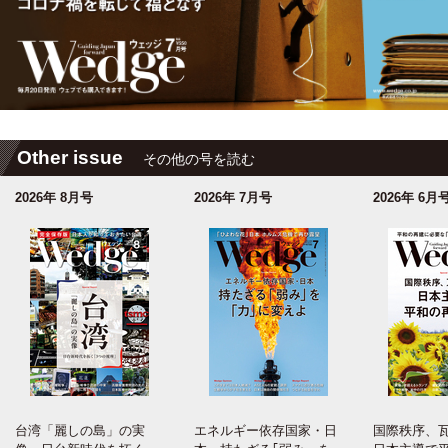
Other issue
その他の号を読む
2026年 8月号
2026年 7月号
2026年 6月
台湾「麗しの島」の実
エネルギー依存国家・日
国際秩序、