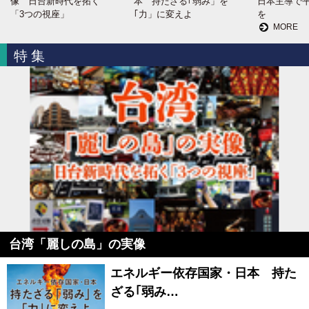
像 日台新時代を拓く
本 持たざる｢弱み」を
日本主導で
「3つの視座」
｢力」に変えよ
を
MORE
特集
台湾「麗しの島」の実像
エネルギー依存国家・日本 持た
ざる｢弱み…