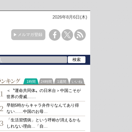
2026年8月6日(木)
メルマガ登録
ランキング
1時間
24時間
1週間
いいね
＜〝運命共同体〟の日米台＞中国こそが
1
世界の脅威....…
早朝5時からキャラ弁作りなんてあり得
2
ない……中国のお母…
「生活習慣病」という呼称が消えるかも
3
しれない理由…「自…