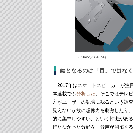
（iStock／Aleutie）
鍵となるのは「目」ではな
2017年はスマートスピーカーが注目
本連載でも
分析した
。そこではテレ
方がユーザーの記憶に残るという調
見えないが故に想像力を刺激したり
的に集中しやすい、という特徴があ
持たなかった分野を、音声が開拓す