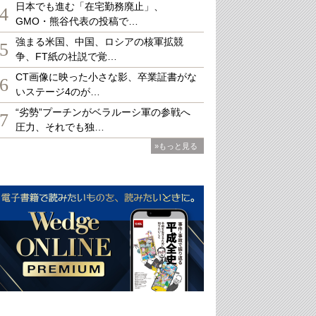
日本でも進む「在宅勤務廃止」、
4
GMO・熊谷代表の投稿で…
強まる米国、中国、ロシアの核軍拡競
5
争、FT紙の社説で覚…
CT画像に映った小さな影、卒業証書がな
6
いステージ4のが…
“劣勢”プーチンがベラルーシ軍の参戦へ
7
圧力、それでも独…
»もっと見る