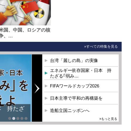
米国、中国、ロシアの核
争、…
»すべての特集を見る
台湾「麗しの島」の実像
エネルギー依存国家・日本 持
たざる｢弱み…
FIFAワールドカップ2026
日本主導で平和の再構築を
本 持たざ
造船立国ニッポンへ
»もっと見る