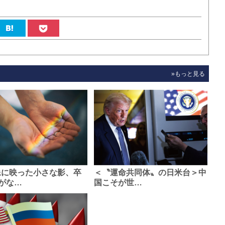
»もっと見る
像に映った小さな影、卒
＜〝運命共同体〟の日米台＞中
がな…
国こそが世…