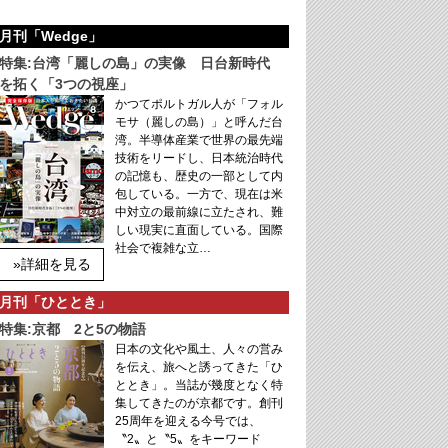
月刊「Wedge」
特集:台湾「麗しの島」の実像 日台新時代
を拓く「3つの視座」
かつてポルトガル人が「フォル
モサ（麗しの島）」と呼んだ台
湾。半導体産業で世界の最先端
技術をリードし、日本統治時代
の記憶も、歴史の一部として内
包している。一方で、現在は米
中対立の最前線に立たされ、難
しい現実に直面している。国際
社会で複雑な立…
»詳細を見る
月刊「ひととき」
特集:京都 2と5の物語
日本の文化や風土、人々の営み
を伝え、旅へと誘ってきた「ひ
ととき」。当誌が幾度となく特
集してきたのが京都です。創刊
25周年を迎える今号では、
〝2〟と〝5〟をキーワード