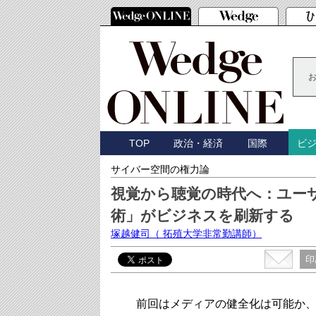
TOP
政治・経済
国際
ビ
サイバー空間の権力論
視覚から聴覚の時代へ：ユー
術」がビジネスを刷新する
塚越健司
（ 拓殖大学非常勤講師）
印
前回はメディアの健全化は可能か、と