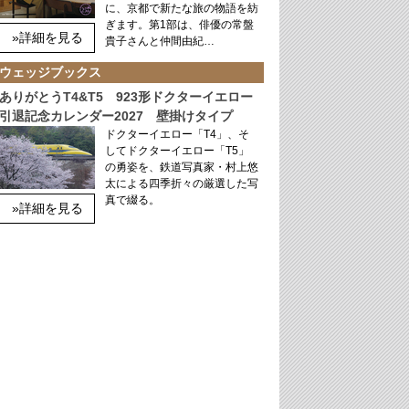
に、京都で新たな旅の物語を紡
ぎます。第1部は、俳優の常盤
»詳細を見る
貴子さんと仲間由紀…
ウェッジブックス
ありがとうT4&T5 923形ドクターイエロー
引退記念カレンダー2027 壁掛けタイプ
ドクターイエロー「T4」、そ
してドクターイエロー「T5」
の勇姿を、鉄道写真家・村上悠
太による四季折々の厳選した写
真で綴る。
»詳細を見る