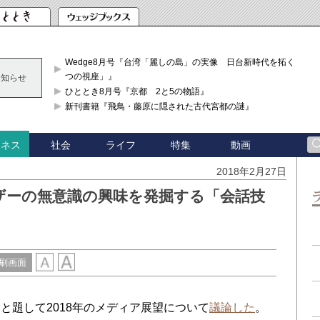
Wedge8月号『台湾「麗しの島」の実像 日台新時代を拓く「3
つの視座」』
お知らせ
ひととき8月号『京都 2と5の物語』
新刊書籍『飛鳥・藤原に隠された古代宮都の謎』
社会
ライフ
特集
動画
ジネス
2018年2月27日
ザーの無意識の興味を発掘する「会話技
刷画面
題して2018年のメディア展望について
議論した
。