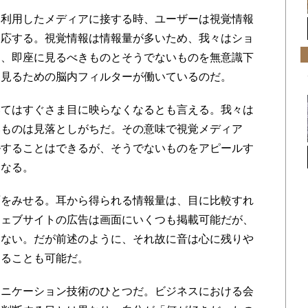
利用したメディアに接する時、ユーザーは視覚情報
反応する。視覚情報は情報量が多いため、我々はショ
間、即座に見るべきものとそうでないものを無意識下
を見るための脳内フィルターが働いているのだ。
てはすぐさま目に映らなくなるとも言える。我々は
いものは見落としがちだ。その意味で視覚メディア
ルすることはできるが、そうでないものをアピールす
になる。
をみせる。耳から得られる情報量は、目に比較すれ
ウェブサイトの広告は画面にいくつも掲載可能だが、
きない。だが前述のように、それ故に音は心に残りや
することも可能だ。
ニケーション技術のひとつだ。ビジネスにおける会