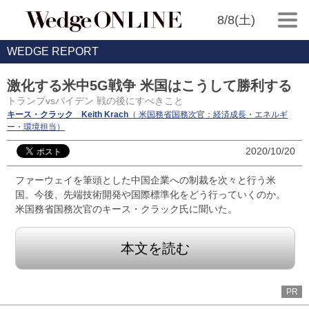
8/8(土)
WEDGE REPORT
激化する米中5G戦争 米国はこうして勝利する
トランプvsバイデン 戦の後にすべきこと
キース・クラック Keith Krach
（ 米国務省国務次官：経済成長・エネルギ
ー・環境担当）
2020/10/20
ファーウェイを筆頭とした中国企業への制裁を次々と行う米
国。今後、先端技術開発や国際標準化をどう行っていくのか。
米国務省国務次官のキース・クラック氏に聞いた。
本文を読む
PR