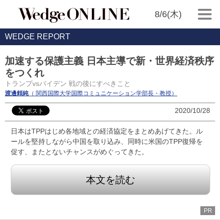
8/6(木)
WEDGE REPORT
加速する保護主義 日本主導で新・世界経済秩序
をつくれ
トランプvsバイデン 戦の後にすべきこと
渡邊頼純
（ 関西国際大学国際コミュニケーション学部長・教授）
2020/10/28
日本はTPPはじめ各地域との経済協定をまとめあげてきた。ル
ールを堅持しながら中国を取り込み、同時に米国のTPP復帰を
促す、またとないチャンスがめぐってきた。
本文を読む
PR