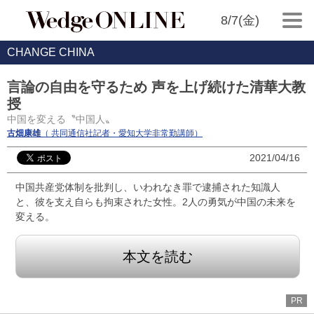
8/7(金)
CHANGE CHINA
言論の自由を守るため 声を上げ続けた清華大教
授
中国を変える〝中国人〟
古畑康雄
（ 共同通信社記者・愛知大学非常勤講師）
2021/04/16
中国共産党体制を批判し、いわれなき罪で逮捕された知識人
と、彼を支え自らも拘束された女性。2人の勇気が中国の未来を
変える。
本文を読む
PR