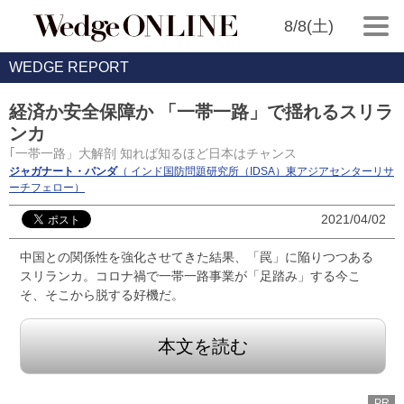
8/8(土)
WEDGE REPORT
経済か安全保障か 「一帯一路」で揺れるスリラ
ンカ
｢一帯一路」大解剖 知れば知るほど日本はチャンス
ジャガナート・パンダ
（ インド国防問題研究所（IDSA）東アジアセンターリサ
ーチフェロー）
2021/04/02
中国との関係性を強化させてきた結果、「罠」に陥りつつある
スリランカ。コロナ禍で一帯一路事業が「足踏み」する今こ
そ、そこから脱する好機だ。
本文を読む
PR