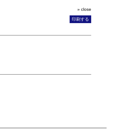
» close
印刷する