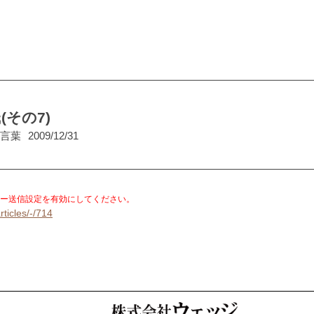
その7)
い言葉
2009/12/31
。
ー送信設定を有効にしてください。
rticles/-/714