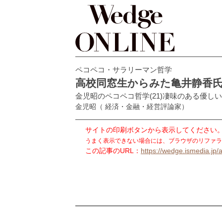
ペコペコ・サラリーマン哲学
高校同窓生からみた亀井静香氏(
金児昭のペコペコ哲学(21)凄味のある優し
金児昭
（ 経済・金融・経営評論家）
サイトの印刷ボタンから表示してください
うまく表示できない場合には、ブラウザのリファラ
この記事のURL：
https://wedge.ismedia.jp/a