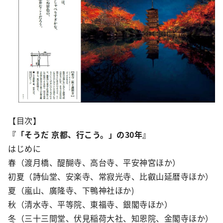
【目次】
『「そうだ 京都、行こう。」の30年』
はじめに
春（渡月橋、醍醐寺、高台寺、平安神宮ほか）
初夏（詩仙堂、安楽寺、常寂光寺、比叡山延暦寺ほか）
夏（嵐山、廣隆寺、下鴨神社ほか)
秋（清水寺、平等院、東福寺、銀閣寺ほか）
冬（三十三間堂、伏見稲荷大社、知恩院、金閣寺ほか）