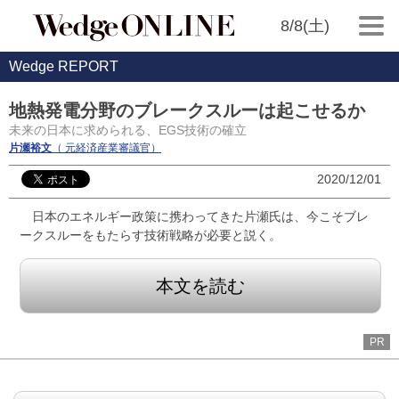
8/8(土)
Wedge REPORT
地熱発電分野のブレークスルーは起こせるか
未来の日本に求められる、EGS技術の確立
片瀬裕文
（ 元経済産業審議官）
2020/12/01
日本のエネルギー政策に携わってきた片瀬氏は、今こそブレ
ークスルーをもたらす技術戦略が必要と説く。​
本文を読む
PR