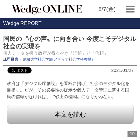
8/7(金)
Wedge REPORT
国民の〝心の声〟に向き合い 今度こそデジタル
社会の実現を
個人データを扱う政府が得るべき「理解」と「信頼」
庄司昌彦
（ 武蔵大学社会学部 メディア社会学科教授）
2021/01/27
政府は「デジタル庁創設」を看板に掲げ、社会のデジタル化を
目指す。だが、その必要性の提示や個人データ管理に関する国
民の信頼がなければ、〝砂上の楼閣〟になりかねない。
本文を読む
PR