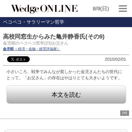
8/9(日)
ペコペコ・サラリーマン哲学
高校同窓生からみた亀井静香氏(その9)
金児昭のペコペコ哲学(23)お父さん
金児昭
（ 経済・金融・経営評論家）
2010/02/01
小さいころ、戦争でみんなが貧しかった金児さんたちの世代に
とって、「お父さん」の存在はやはりとても大きいようです。
本文を読む
PR