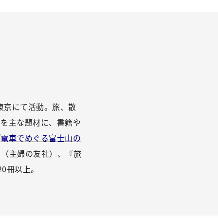
東京にて活動。旅、散
トを主な題材に、書籍や
『
電車でめぐる富士山の
』（主婦の友社）、『旅
20冊以上。