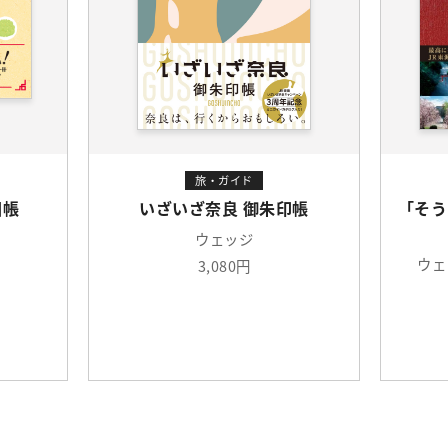
旅・ガイド
印帳
「そうだ 京都、行こう。」の30
そう
年
ウェッジ ,高崎勝二 ,太田恵美 ,
ウェ
2,640円
電子版あり