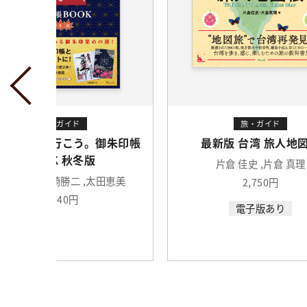
旅・ガイド
旅・ガイド
最新版 台湾 旅人地図帳
いざいざ奈良 御朱
片倉 佳史 ,片倉 真理
ウェッジ
2,750円
3,080円
電子版あり