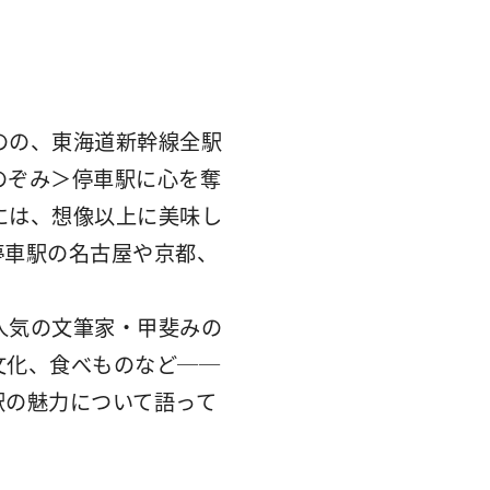
のの、東海道新幹線全駅
のぞみ＞停車駅に心を奪
には、想像以上に美味し
停車駅の名古屋や京都、
人気の文筆家・甲斐みの
文化、食べものなど──
駅の魅力について語って