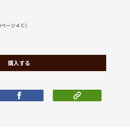
0ページ４Ｃ）
購入する
ポストする
シェアする