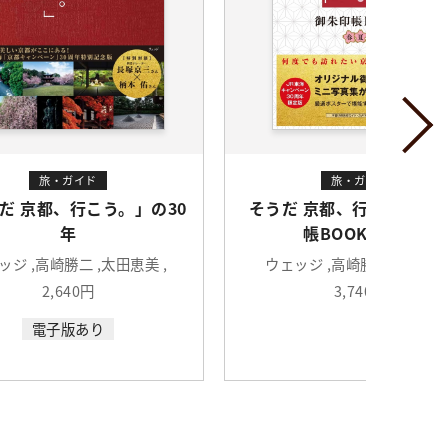
旅・ガイド
旅・ガイド
だ 京都、行こう。 御朱印
そうだ 京都、行こう。御朱
帳BOOK春夏版
BOOK 秋冬版
ッジ ,高崎勝二 ,太田恵美
ウェッジ ,高崎勝二 ,太田恵
3,740円
3,740円