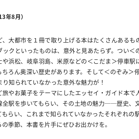
13年8月）
ど、大都市を１冊で取り上げる本はたくさんあるも
ブックといったものは、意外と見あたらず。つい＜
士や浜松、岐阜羽島、米原などの＜こだま＞停車駅
もちろん奥深い歴史があります。そして＜のぞみ＞
まり知られていなかった意外な魅力が！
ど旅やお菓子をテーマにしたエッセイ・ガイド本で
線全駅を歩いてもらい、その土地の魅力──歴史、
てもらい、これまで知られていなかったそれぞれの
らの季節、本書を片手にぜひお出かけを。