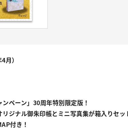
年4月）
ャンペーン」30周年特別限定版！
リジナル御朱印帳とミニ写真集が箱入りセッ
AP付き！