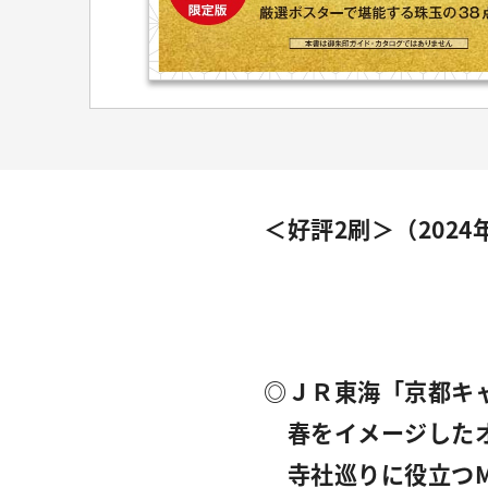
＜好評2刷＞（2024
◎ＪＲ東海「京都キ
春をイメージしたオ
寺社巡りに役立つM