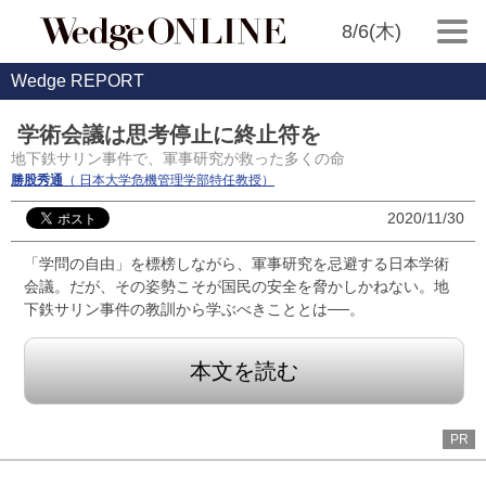
8/6(木)
Wedge REPORT
学術会議は思考停止に終止符を
地下鉄サリン事件で、軍事研究が救った多くの命
勝股秀通
（ 日本大学危機管理学部特任教授）
2020/11/30
「学問の自由」を標榜しながら、軍事研究を忌避する日本学術
会議。だが、その姿勢こそが国民の安全を脅かしかねない。地
下鉄サリン事件の教訓から学ぶべきこととは──。
本文を読む
PR