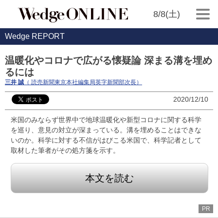
8/8(土)
Wedge REPORT
温暖化やコロナで広がる懐疑論 深まる溝を埋め
るには
三井 誠
（ 読売新聞東京本社編集局英字新聞部次長）
2020/12/10
米国のみならず世界中で地球温暖化や新型コロナに関する科学
を巡り、意見の対立が深まっている。溝を埋めることはできな
いのか。科学に対する不信がはびこる米国で、科学記者として
取材した筆者がその処方箋を示す。
本文を読む
PR