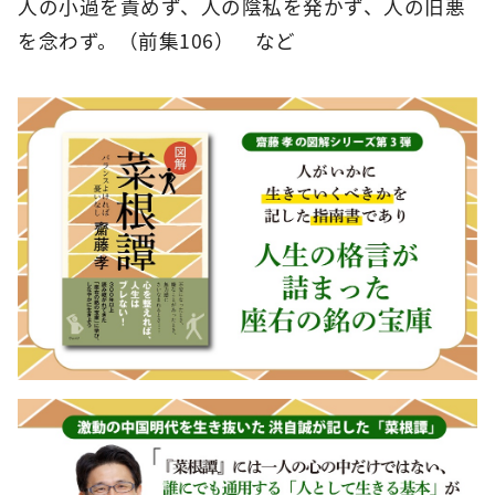
人の小過を責めず、人の陰私を発かず、人の旧悪
を念わず。（前集106） など