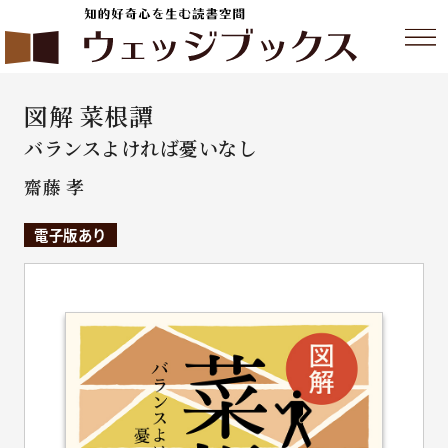
図解 菜根譚
バランスよければ憂いなし
齋藤 孝
電子版あり