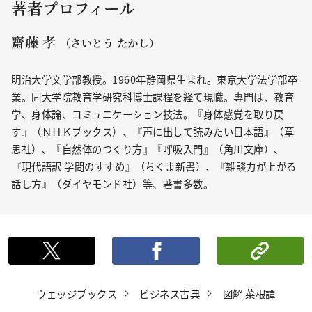
著者プロフィール
齋藤 孝
（さいとう たかし）
明治大学文学部教授。1960年静岡県生まれ。東京大学法学部卒
業。同大学院教育学研究科博士課程を経て現職。専門は、教育
学、身体論、コミュニケーション技法。『身体感覚を取り戻
す』（ＮＨＫブックス）、『声に出して読みたい日本語』（草
思社）、『自然体のつくり方』『呼吸入門』（角川文庫）、
『現代語訳 学問のすすめ』（ちくま新書）、『雑談力が上がる
話し方』（ダイヤモンド社）等、著書多数。
ポストする
シェ
ウェッジブックス
ビジネス古典
図解 菜根譚