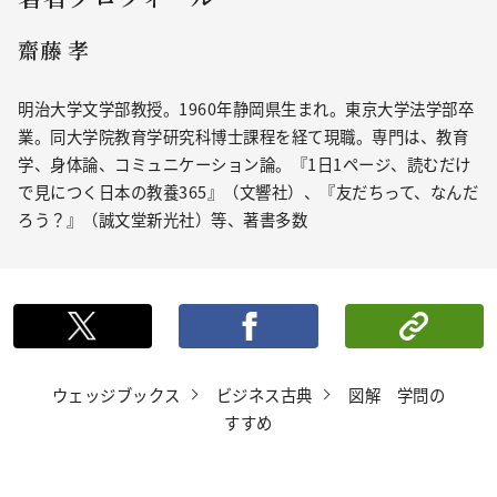
齋藤 孝
明治大学文学部教授。1960年静岡県生まれ。東京大学法学部卒
業。同大学院教育学研究科博士課程を経て現職。専門は、教育
学、身体論、コミュニケーション論。『1日1ページ、読むだけ
で見につく日本の教養365』（文響社）、『友だちって、なんだ
ろう？』（誠文堂新光社）等、著書多数
ポストする
シェ
ウェッジブックス
ビジネス古典
図解 学問の
すすめ